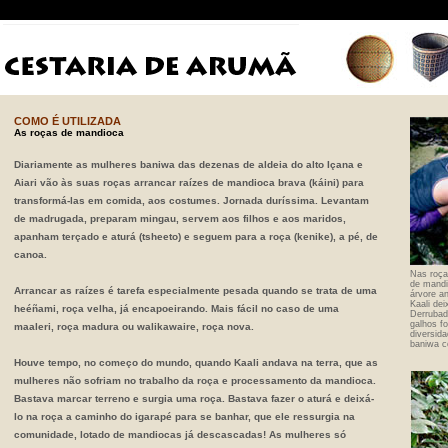
COMO É UTILIZADA
As roças de mandioca
Diariamente as mulheres baniwa das dezenas de aldeia do alto Içana e
Aiari vão às suas roças arrancar raízes de mandioca brava (káini) para
transformá-las em comida, aos costumes. Jornada duríssima. Levantam
de madrugada, preparam mingau, servem aos filhos e aos maridos,
apanham terçado e aturá (tsheeto) e seguem para a roça (kenike), a pé, de
canoa.
Nas roça
de mandi
Arrancar as raízes é tarefa especialmente pesada quando se trata de uma
árvore an
Kaali dei
heéñami, roça velha, já encapoeirando. Mais fácil no caso de uma
Derrubad
galhos f
maaleri, roça madura ou walikawaire, roça nova.
diversida
baniwa 
Houve tempo, no começo do mundo, quando Kaali andava na terra, que as
mulheres não sofriam no trabalho da roça e processamento da mandioca.
Bastava marcar terreno e surgia uma roça. Bastava fazer o aturá e deixá-
lo na roça a caminho do igarapé para se banhar, que ele ressurgia na
comunidade, lotado de mandiocas já descascadas! As mulheres só