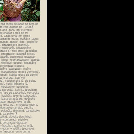
nas roças situadas na área de
da comunidade de Tucumã-
o alto Içana, por exemplo,
lacionadas cerca de 60
des. Cada uma tem nome
aalidalíke (tatu), awiñáke (uacu),
paca), dapike (cipó), dopalíke
á), dzamolitoke (caitetu),
 (tucunaré), dzaawatóke
dzaike (?, tipo grilo), dzeekáke
, dzoottalike (jacundá preto),
(acará), guenieroke (guainia),
 (abiu), heemahiwidake (cabeça
 hiiniríque (ucuqui), hiipadáke
 ipohiwidake (cabeça
ikolíke (cabeçudo), iitsíke
, iirakawanake (braço vermelho),
(jabuti), kabike (peito de gente),
e (cucura), kapíwali
ra), kedehakeke (?, de sujo),
lua), keniki-ikínarke (?,
 kerekeréke (periquito),
ke (jacundá), koliríke (surubim),
e (tipo de castanha), kumaruke
, liewhéke (ovo de cabeçudo),
(cana-de-açúcar), moóneke
ba), manakheke (açaí),
e (pirarara), mheettike (goma,
, ñamaroke (arraia), omaíke
, palanáke (banana), parawitsike
, patipitike (?
lha), pidooke (lontrinha),
ke (samaúma), piipiríke
), ponámake (patauá),
 (bacaba), taalíke (aracú),
(uará), wadólike (pirarucu),
ke (mucura), entre outras.