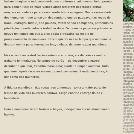
faziam imaginar e tudo acontecia nos conformes, até mesmo beiju pronto
para comer. Hoje os mais velhos ainda lembram das frases certas,
orações evocativas para esses verdadeiros milagres. Mas a curiosidade
dos humanos – que tentavam desvendar o que se passava nas roças de
Kaali - estragou tudo e, aos poucos, foram sendo castigados, perdendo os
Somente 
domínio 
privilégios, condenados a trabalhar duro. Os homens pagaram primeiro e
Rupitá, n
foram re
houve um tempo em que a eles cabia o trabalho da roça e do
varieda
processamento da mandioca. Dizem que foi nesse tempo que os homens
próprio: 
daapáke (
ficaram com a parte interna do braço chata, de tanto raspar mandioca.
(araripir
dzaapáke
(acará), 
(seringa)
Mas o herói ancestral baniwa retomou a ordem, e a divisão sexual do
eeritoke 
hemalíke
trabalho foi instituída. No tempo de verão – de dezembro a março -
de anta),
derrubar e queimar, trabalho masculino; plantar e limpar, coletivo. Tudo
(pedra),
verde), i
que vem depois de nove meses, quando as raízes já estão maduras, é
(guariba)
itsidáke 
por conta das mulheres.
kamherók
(macaxei
keeríke (
espelho),
A lida da mandioca - das roças aos alimentos - toma a maior parte do
kettinali
tempo da vida das mulheres baniwa. Exige enorme esforço físico e
kowaidak
(cumaru)
habilidade.
maapake 
(mamanga
mapharák
tapioca)
Com a mandioca fazem farinha e beijus, indispensáveis na alimentação
(piranha)
(pirapucu)
baniwa.
sombrance
pirimítsi
(pupunha
pooperike
waarhéke 
waliitshí