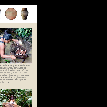
s baniwa há grande variedade
ocas bravas, derivadas da
cestral (kaalika ttaadap), que
xou na terra, antes de partir.
a pelos filhos do trovão, seus
oram levados, originando a
de de plantas úteis que os
conhecem.