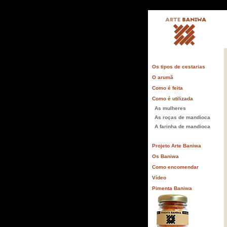
Os tipos de cestarias
O arumã
Como é feita
Como é utilizada
As mulheres
As roças de mandioca
A farinha de mandioca
Projeto Arte Baniwa
Os Baniwa
Como encomendar
Vídeo
Pimenta Baniwa